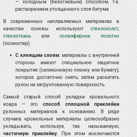
— холодным (безогневым) способом, т.е.
растворением утолщенного слоя битума.
В современных наплавляемых материалах в
качестве основы используют
стеклохолст
,
стеклоткань
или
полиэфирное полотно
(полиэстер).
С клеящим слоем:
материалы с внутренней
стороны имеют специальное защитное
покрытие (силиконовую пленку или бумагу),
которое достаточно снять; затем раскатать
рулон на загрунтованную поверхность.
Самый старый способ укладки кровельного
ковра — это
способ сплошной приклейки
рулонных материалов к основанию. В ряде
случаев кровельные материалы целесообразно
укладывать, используя, так называемую,
частичную приклейку
. При этом исключаются