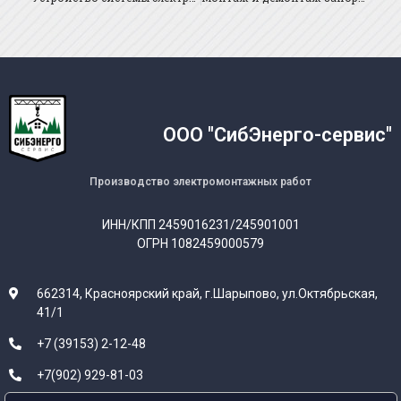
ООО "СибЭнерго-сервис"
Производство электромонтажных работ
ИНН/КПП 2459016231/245901001
ОГРН 1082459000579
662314, Красноярский край, г.Шарыпово, ул.Октябрьская,
41/1
+7 (39153) 2-12-48
+7(902) 929-81-03