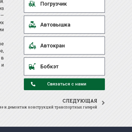
я.
Погрузчик
из
 —
их
Автовышка
ми
ые
Автокран
е,
 в
 и
Бобкэт
Связаться с нами
СЛЕДУЮЩАЯ
ие и демонтаж конструкций транспортных галерей