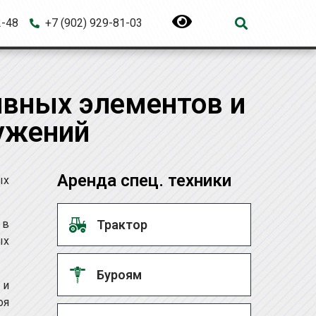
2-48
+7 (902) 929-81-03
ивных элементов и
ужений
Аренда спец. техники
ых
Трактор
 в
ых
Буроям
 и
оя