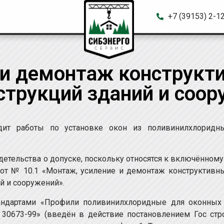
+7 (39153) 2-1
 и демонтаж конструкт
трукций зданий и соор
дит работы по установке окон из поливинилхлоридн
детельства о допуске, поскольку относятся к включённому
от № 10.1 «Монтаж, усиление и демонтаж конструктивн
й и сооружений».
андартами «Профили поливинилхлоридные для оконных
 30673-99» (введён в действие постановлением Гос стр