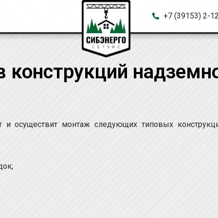
+7 (39153) 2-1
 конструкций надземно
т и осуществит монтаж следующих типовых конструкц
док;