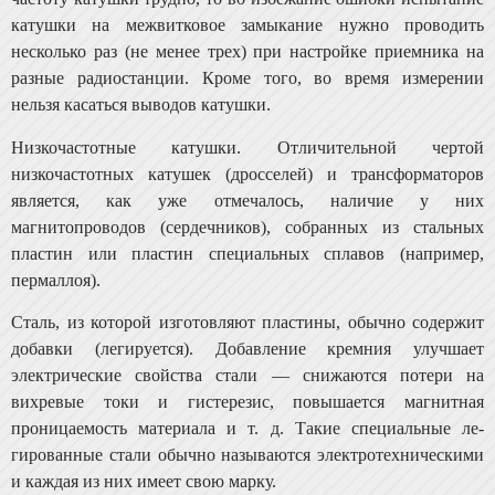
катушки на межвитковое замыкание нужно проводить
несколько раз (не менее трех) при настройке приемника на
разные радиостанции. Кроме того, во вре­мя измерении
нельзя касаться выводов катушки.
Низкочастотные катушки. Отличительной чертой
низкочастотных катушек (дросселей) и трансформаторов
является, как уже отмечалось, наличие у них
магнитопроводов (сердечников), собранных из стальных
пластин или пластин специальных сплавов (например,
пермал­лоя).
Сталь, из которой изготовляют пластины, обычно со­держит
добавки (легируется). Добавление кремния улуч­шает
электрические свойства стали — снижаются потери на
вихревые токи и гистерезис, повышается магнитная
проницаемость материала и т. д. Такие специальные ле­
гированные стали обычно называются электротехническими
и каждая из них имеет свою марку.