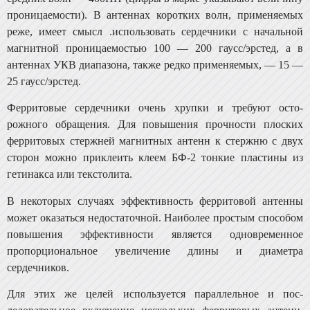
проницаемости). В антеннах ко­ротких волн, применяемых
реже, имеет смысл .использо­вать сердечники с начальной
магнитной проницаемостью 100 — 200 гаусс/эрстед, а в
антеннах УКВ диапазона, так­же редко применяемых, — 15 —
25 гаусс/эрстед.
Ферритовые сердечники очень хрупки и требуют осто­
рожного обращения. Для повышения прочности плоских
ферритовых стержней магнитных антенн к стержню с двух
сторон можно приклеить клеем БФ-2 тонкие пласти­ны из
гетинакса или текстолита.
В некоторых случаях эффективность ферритовой ан­тенны
может оказаться недостаточной. Наиболее про­стым способом
повышения эффективности является од­новременное
пропорциональное увеличение длины и диа­метра
сердечников.
Для этих же целей используется параллельное и пос­