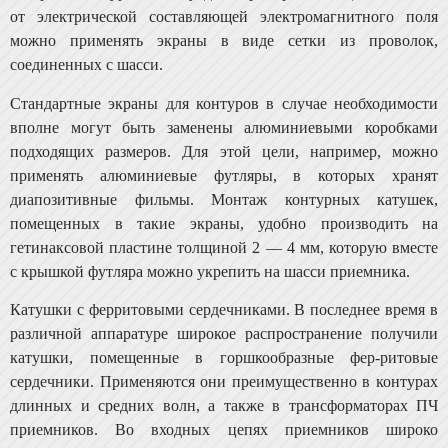
от электрической составляющей электро­магнитного поля
можно применять экраны в виде сетки из проволок,
соединенных с шасси.
Стандартные экраны для контуров в случае необхо­димости
вполне могут быть заменены алюминиевыми ко­робками
подходящих размеров. Для этой цели, напри­мер, можно
применять алюминиевые футляры, в которых хранят
диапозитивные фильмы. Монтаж контурных кату­шек,
помещенных в такие экраны, удобно производить на
гетинаксовой пластине толщиной 2 — 4 мм, которую вме­сте
с крышкой футляра можно укрепить на шасси прием­ника.
Катушки с ферритовыми сердечниками. В последнее время в
различной аппаратуре широкое распространение получили
катушки, помещенные в горшкообразные фер-ритовые
сердечники. Применяются они преимуществен­но в контурах
длинных и средних волн, а также в тран­сформаторах ПЧ
приемников. Во входных цепях прием­ников широко