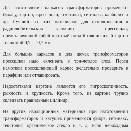
Для изготовления каркасов трансформаторов приме­няют
бумагу, картон, прессшпан, текстолит, гетинакс, карболит и
др. Лучший из этих материалов для исполь­зования в
радиолюбительских условиях — прессшпан,
представляющий собой плотный тонкий глянцевитый кар­тон
толщиной 0,5 — 0,7 мм.
Для больших каркасов и для щечек трансформато­ров
прессшпан надо склеивать в три-четыре слоя. Перед
намоткой прессшпановый каркас желательно проварить в
парафине или отлакировать.
Недостатками картона являются его гигроскопич­ность,
рыхлость и хрупкость. Кроме того, из картона трудно
склеивать правильный цилиндр.
Из других изоляционных материалов при изготовле­нии
трансформаторов и катушек применяются фибра, гетинакс,
текстолит, органическое стекло и т. д. Если необ­ходима