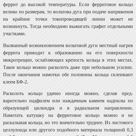
феррит до высокой температуры. Если ферритовое кольцо
велико по размерам, то вольтова дуга при подаче напряжения
на крайние точки токопроводящей линии мо­жет не
возникнуть. Тогда необходимо выжигать графит отдельными
участками.
Вызванный возникновением вольтовой дуги местный нагрев
феррита приводит к образованию на его поверх­ности
микротрещин, ослабляющих крепость кольца в этих местах.
Такое кольцо можно расколоть даже при не­большом усилии.
После окончания намотки обе полови­ны кольца склеивают
клеем БФ-2.
Расколоть кольцо удачно иногда можно, сделав пред­
варительно надфилем или наждачным камнем надпилы по
образующей цилиндра и в радиальном направлении.
Намотать катушку на ферритовое кольцо можно и не
раскалывая кольца, но это значительно труднее. Из ли­стового
целлулоида или другого подобного материала толщиной 0,3