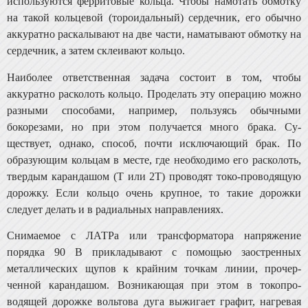
используются ферритовые кольца. Чтобы намотать об­мотку
на такой кольцевой (тороидальный) сердечник, его обычно
аккуратно раскалывают на две части, наматыва­ют обмотку на
сердечник, а затем склеивают кольцо.
Наиболее ответственная задача состоит в том, чтобы
аккуратно расколоть кольцо. Проделать эту операцию можно
разными способами, например, пользуясь обычны­ми
бокорезами, но при этом получается много брака. Су­
ществует, однако, способ, почти исключающий брак. По
образующим кольцам в месте, где необходимо его раско­лоть,
твердым карандашом (Т или 2Т) проводят токо-проводящую
дорожку. Если кольцо очень крупное, то та­кие дорожки
следует делать и в радиальных направле­ниях.
Снимаемое с ЛАТРа или трансформатора напряже­ние
порядка 90 В прикладывают с помощью заостренных
металлических щупов к крайним точкам линии, прочер­
ченной карандашом. Возникающая при этом в токопро-
водящей дорожке вольтова дуга выжигает графит, нагре­вая