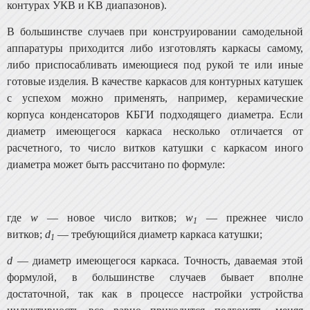
контурах УКВ и KB диа­пазонов).
В большинстве случаев при конструировании само­дельной
аппаратуры приходится либо изготовлять карка­сы самому,
либо приспосабливать имеющиеся под рукой те или иные
готовые изделия. В качестве каркасов для контурных катушек
с успехом можно применять, напри­мер, керамические
корпуса конденсаторов КБГИ подхо­дящего диаметра. Если
диаметр имеющегося каркаса не­сколько отличается от
расчетного, то число витков ка­тушки с каркасом иного
диаметра может быть рассчита­но по формуле:
где
w
— новое число витков;
w
— прежнее число
1
витков;
d
— требующийся диаметр каркаса катушки;
1
d
— диаметр имеющегося каркаса. Точность, даваемая этой
формулой, в большинстве случаев бывает вполне
достаточной, так как в процессе настройки устройства