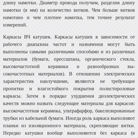
длину намотки. Диаметр провода получим, разде­лив длину
намотки (в мм) на количество витков. Чем больше витков
намотано и чем плотнее намотка, тем точ­нее результат
измерений.
Каркасы ВЧ катушек. Каркасы катушек в зависимо­сти от
рабочего диапазона частот и назначения могут быть
выполнены самыми различными способами и из раз­личных
материалов (бумаги, прессшпана, органического стекла,
высокочастотной керамики и разнообразных вы­
сокочастотных материалов). В отношении электрических
характеристик наилучшими, являются не требующие
пропитки и влагостойкого покрытия полистироловые
каркасы. Затем в порядке ухудшения диэлектрических
качеств можно назвать следующие материалы для каркасов:
высокочастотная керамика, ультрафарфор, бакелизированные
трубки из кабельной бумаги. Иногда роль каркаса выполняют
планки из изоляционного ма­териала, скрепляющие витки.
Нередко катушки вообще выполняются без каркаса (в