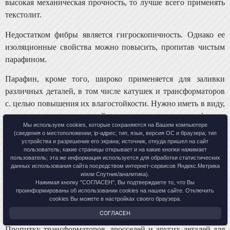
высокая механическая прочность, то лучше всего применять
текстолит.
Недостатком фибры является гигроскопичность. Од­нако ее
изоляционные свойства можно повысить, пропи­тав чистым
парафином.
Парафин, кроме того, широко применяется для залив­ки
различных деталей, в том числе катушек и трансфор­маторов
с. целью повышения их влагостойкости. Нужно иметь в виду,
что использовать для этой цели можно лишь парафин, в
Мы используем cookies, которые сохраняются на Вашем компьютере
котором отсутствуют примеси кислот (определить
(сведения о местоположении; ip-адрес; тип, язык, версия ОС и браузера; тип
присутствие примесей можно по покрасне­нию лакмусовой
устройства и разрешение его экрана; источник, откуда пришел на сайт
пользователь; какие страницы открывает и на какие кнопки нажимает
бумажки, опущенной в расплавленный парафин).
пользователь; эта же информация используется для обработки статистических
данных использования сайта посредством интернет-сервисов Яндекс.Метрика
Очистить парафин можно прокипятив его в воде. Во­ду при
и/или Спутник/аналитика).
Нажимая кнопку "СОГЛАСЕН", Вы подтверждаете то, что Вы
этом несколько раз меняют. Нерастворимые в во­де примеси
проинформированы об использовании cookies на нашем сайте. Отключить
осядут на дно, а растворившиеся кислоты уда­ляют вместе с
cookies Вы можете в настройках своего браузера.
водой.
СОГЛАСЕН
Пропитку трансформаторов, дросселей и других дета­лей для