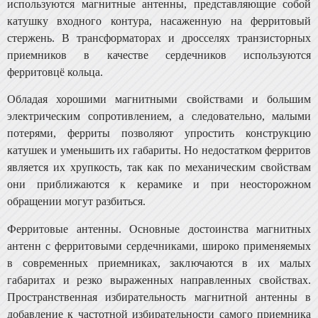
используются магнитные антенны, пред­ставляющие собой
катушку входного контура, насажен­ную на ферритовый
стержень. В трансформаторах и дросселях транзисторных
приемников в качестве сердеч­ников используются
ферритовцё кольца.
Обладая хорошими магнитными свойствами и боль­шим
электрическим сопротивлением, а следовательно, малыми
потерями, ферриты позволяют упростить конструкцию
катушек и уменьшить их габариты. Но недостат­ком ферритов
является их хрупкость, так как по механи­ческим свойствам
они приближаются к керамике и при неосторожном
обращении могут разбиться.
Ферритовые антенны. Основные достоинства магнит­ных
антенн с ферритовыми сердечниками, широко приме­няемых
в современных приемниках, заключаются в их малых
габаритах и резко выраженных направленных свойствах.
Пространственная избирательность магнитной антенны в
добавление к частотной избирательности са­мого приемника