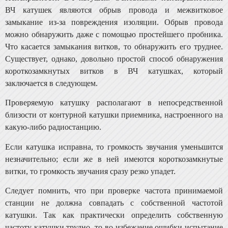
ВЧ катушек являются обрыв провода и межвитковое
замыкание из-за повреждения изоляции. Обрыв про­вода
можно обнаружить даже с помощью простейшего пробника.
Что касается замыкания витков, то обнару­жить его труднее.
Существует, однако, довольно простой способ обнаружения
короткозамкнутых витков в ВЧ ка­тушках, который
заключается в следующем.
Проверяемую катушку располагают в непосредствен­ной
близости от контурной катушки приемника, настро­енного на
какую-либо радиостанцию.
Если катушка исправна, то громкость звучания уменьшится
незначительно; если же в ней имеются короткозамкнутые
витки, то громкость звучания сразу резко упадет.
Следует помнить, что при проверке частота принимаемой
станции не должна совпадать с собственной часто­той
катушки. Так как практически определить собствен­ную
частоту катушки трудно, то во избежание ошибки испытание