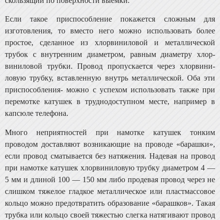
скользящий по поверхности выемки.
Если такое приспособление покажется сложным для
изготовления, то вместо него можно использовать более
простое, сделанное из хлорвиниловой и металлической
трубок с внутренним диаметром, равным диаметру хлор­
виниловой трубки. Провод пропускается через хлорвини­
ловую трубку, вставленную внутрь металлической. Оба эти
приспособления- можно с успехом использовать так­же при
перемотке катушек в труднодоступном месте, на­пример в
капсюле телефона.
Много неприятностей при намотке катушек тонким
проводом доставляют возникающие на проводе «бараш­ки»,
если провод сматывается без натяжения. Надевая на провод
при намотке катушек хлорвиниловую трубку диаметром 4 —
5 мм и длиной 100 — 150 мм либо продевая провод через не
слишком тяжелое гладкое металлическое или пластмассовое
кольцо можно предотвратить образо­вание «барашков». Такая
трубка или кольцо своей тя­жестью слегка натягивают провод