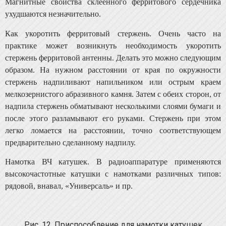
Магнитные свойства склеенного ферритового сердеч­ника
ухудшаются незначительно.
Как укоротить ферритовый стержень. Очень часто на
практике может возникнуть необходимость укоротить
стержень ферритовой антенны. Делать это можно следу­ющим
образом. На нужном расстоянии от края по ок­ружности
стержень надпиливают напильником или острым краем
мелкозернистого абразивного камня. Затем с обеих сторон, от
надпила стержень обматывают несколь­кими слоями бумаги и
после этого разламывают его ру­ками. Стержень при этом
легко ломается на расстоянии, точно соответствующем
предварительно сделанному над­пилу.
Намотка ВЧ катушек. В радиоаппаратуре применя­ются
высокочастотные катушки с намотками различных типов:
рядовой, внавал, «Универсаль» и пр.
Рис. 12. Приспособление для намотки катушек