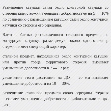
Размещение катушки связи около контурной катуш­ки со
стороны края стержня уменьшает добротность ее на 5 — 10%
по сравнению с размещением катушки связи около контурной
катушки со стороны его середины.
Влияние близко расположенного стального предмета на
контурную катушку, размещаемую около одного кон­ца
стержня, имеет следующий характер:
стальной предмет, находящийся около контурной ка­тушки
или против торца ферритового стержня, вызывает
уменьшение добротности в 7 — 12 раз;
увеличение этого расстояния на ДО — 20 мм вызывает
уменьшение добротности на 10 — 30%;
размещение стального предмета около середины стержня
вызывает уменьшение добротности приблизи­тельно в два
раза;