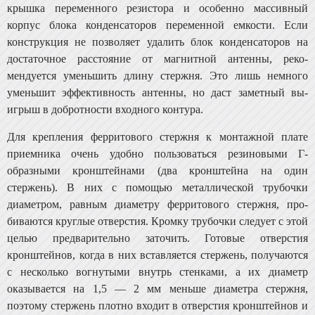
крышка переменного резистора и особенно массивный
корпус блока конденсаторов переменной емкости. Если
конструкция не позволяет удалить блок конденсаторов на
достаточное расстояние от магнитной антенны, реко­
мендуется уменьшить длину стержня. Это лишь немного
уменьшит эффективность антенны, но даст заметный вы­
игрыш в добротности входного контура.
Для крепления ферритового стержня к монтажной плате
приемника очень удобно пользоваться резиновыми Г-
образными кронштейнами (два кронштейна на один
стержень). В них с помощью металлической трубочки
диаметром, равным диаметру ферритового стержня, про­
биваются круглые отверстия. Кромку трубочки следует с этой
целью предварительно заточить. Готовые отвер­стия
кронштейнов, когда в них вставляется стержень, получаются
с несколько вогнутыми внутрь стенками, а их диаметр
оказывается на 1,5 — 2 мм меньше диаметра стер­жня,
поэтому стержень плотно входит в отверстия крон­штейнов и