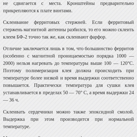
не сдвигается с места. Кронштейны предвари­тельно
прикрепляются к плате винтами.
Склеивание ферритовых стержней. Если ферритовый
стержень магнитной антенны разбился, то его можно склеить
клеем БФ-2 точно так же, как склеивают фар­фор.
Отличие заключается лишь в том, что большинство ферритов
(особенно с магнитной проницаемостью поряд­ка 1000 —
2000) нельзя нагревать до температуры выше 100 — 120°С.
Поэтому полимеризация клея должна проис­ходить при
температуре более низкой и время выдержки соответственно
повышается. Практически температура для сушки клея
устанавливается в пределах 50 — 70° С, а время выдержки 24
— 36 ч.
Склеивать сердечники можно также эпоксидной смо­лой.
Выдержка при этом производится при нормальной
температуре.