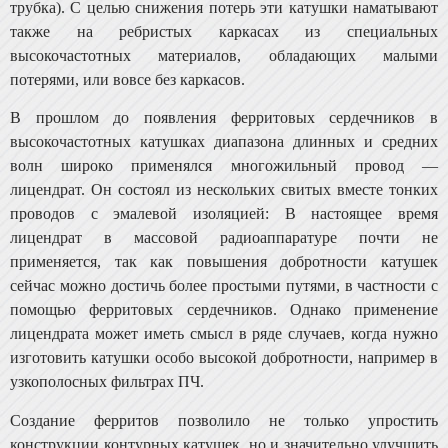
трубка). С целью снижения потерь эти катушки наматывают
также на ребристых каркасах из специальных
высокочастотных материалов, обладающих малыми
потерями, или вовсе без каркасов.
В прошлом до появления ферритовых сердечников в
высокочастотных катушках диапазона длинных и сред­них
волн широко применялся многожильный провод —
лицендрат. Он состоял из нескольких свитых вместе тонких
проводов с эмалевой изоляцией: В настоящее время
лицендрат в массовой радиоаппаратуре почти не
применяется, так как повышения добротности катушек
сейчас можно достичь более простыми путями, в частности с
по­мощью ферритовых сердечников. Однако применение
лицендрата может иметь смысл в ряде случаев, когда нуж­но
изготовить катушки особо высокой добротности, на­пример в
узкополосных фильтрах ПЧ.
Создание ферритов позволило не только упростить
конструкции контурных катушек, но и значительно улуч­шить