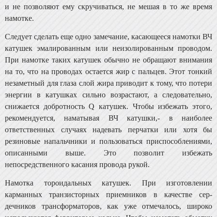
и не позволяют ему скручиваться, не мешая в то же время
намотке.
Следует сделать еще одно замечание, касающееся на­мотки ВЧ
катушек эмалированным или неизолирован­ным проводом.
При намотке таких катушек обычно не обращают внимания
на то, что на проводах остается жир с пальцев. Этот тонкий
незаметный для глаза слой жира приводит к тому, что потери
энергии в катушках сильно возрастают, а следовательно,
снижается добротность Q катушек. Чтобы избежать этого,
рекомендуется, наматы­вая ВЧ катушки,- в наиболее
ответственных случаях на­девать перчатки или хотя бы
резиновые напальчники и пользоваться приспособлениями,
описанными выше. Это позволит избежать
непосредственного касания провода рукой.
Намотка тороидальных катушек. При изготовлении
карманных транзисторных приемников в качестве сер­
дечников трансформаторов, как уже отмечалось, широко