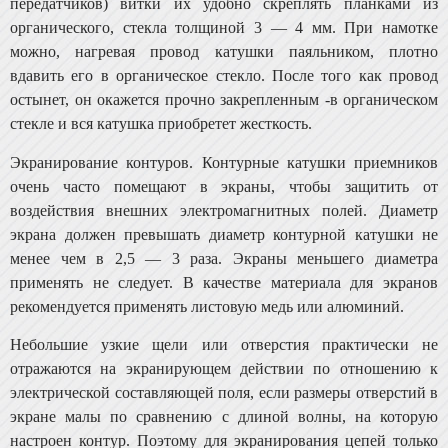
передатчиков) витки их удобно скреплять планками из
органического, стекла толщиной 3 — 4 мм. При намотке
можно, нагревая провод катушки паяльником, плотно
вдавить его в органическое стекло. После того как про­вод
остынет, он окажется прочно закрепленным -в орга­ническом
стекле и вся катушка приобретет жесткость.
Экранирование контуров. Контурные катушки прием­ников
очень часто помещают в экраны, чтобы защитить от
воздействия внешних электромагнитных полей. Диа­метр
экрана должен превышать диаметр контурной ка­тушки не
менее чем в 2,5 — 3 раза. Экраны меньшего диа­метра
применять не следует. В качестве материала для экранов
рекомендуется применять листовую медь или алюминий.
Небольшие узкие щели или отверстия практически не
отражаются на экранирующем действии по отношению к
электрической составляющей поля, если размеры от­верстий в
экране малы по сравнению с длиной волны, на которую
настроен контур. Поэтому для экранирования цепей только