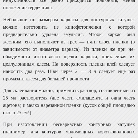
индуктивность все равно приходит­ся подгонять, меняя
положение сердечника.
Небольшие по размерам каркасы для контурных ка­тушек
можно изготовить из кинофотопленки, с которой
предварительно удалена эмульсия. Чтобы каркас был
жестким, его выполняют из трех — пяти слоев пленки (в
зависимости от диаметра каркаса). Из пленки же при не­
обходимости изготовляют щечки каркаса, приклеивая их
целлулоидным клеем. На поверхность пленки клей следует
наносить два раза. Швы через 2 — 3 ч следует еще раз
промазать клеем для большей прочности.
Для склеивания можно, применить раствор, состав­ленный из
25 мл растворителя (две части амилацетата и одна часть
ацетона) и мелко нарезанной пленки (кусок общей площадью
2
около 25 см
).
При изготовлении бескаркасных контурных катушек
(например, для контуров маломощных коротковолновых