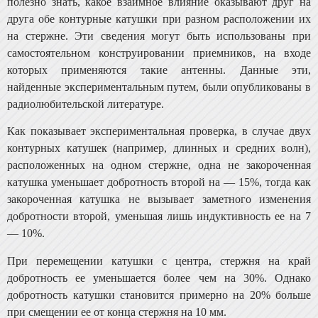
полезно знать, какое взаимное влияние оказывают друг на
друга обе контурные катушки при разном расположении их
на стержне. Эти сведения мо­гут быть использованы при
самостоятельном конструиро­вании приемников, на входе
которых применяются такие антенны. Данные эти,
найденные экспериментальным пу­тем, были опубликованы в
радиолюбительской литературе.
Как показывает экспериментальная проверка, в слу­чае двух
контурных катушек (например, длинных и сред­них волн),
расположенных на одном стержне, одна не закороченная
катушка уменьшает добротность второй на — 15%, тогда как
закороченная катушка не вызывает заметного изменения
добротности второй, уменьшая лишь индуктивность ее на 7
— 10%.
При перемещении катушки с центра, стержня на край
добротность ее уменьшается более чем на 30%. Однако
добротность катушки становится примерно на 20% больше
при смещении ее от конца стержня на 10 мм.