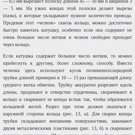
— 0,5 мм вырезают полоску длиной 45 — 50 мм и шириной 3
— 5 мм. На узких концах этой полоски делают вырезы
(пазы), в которые укладывают нужное количество провода.
Продевая этот «челнок» сквозь кольцо, можно достаточно
быстро намотать катушку, особенно если она содержит не
очень большое число витков и челнок свободно проходит
через кольцо.
Если катушка содержит большое число витков, то мо­жно
прибегнуть к другому, более сложному, способу. Вместо
челнока здесь используют кусок поливинилхлоридной
трубки длиной примерно в 10 — 15 раз превышаю­щей длину
среднего витка обмотки. Трубку аккуратно разрезают вдоль
длины, продевают в отверстие сердеч­ника, сворачивают в
кольцо и сваривают ее концы встык так, чтобы образовался
кольцевой желоб. Разрез при этом должен оказаться с
наружной стороны кольца (рис. 13,
а).
Для сварки концы
трубки складывают вне­шними поверхностями, зажимают
двумя металлическими пластинами (рис. 13, б) и сваривают