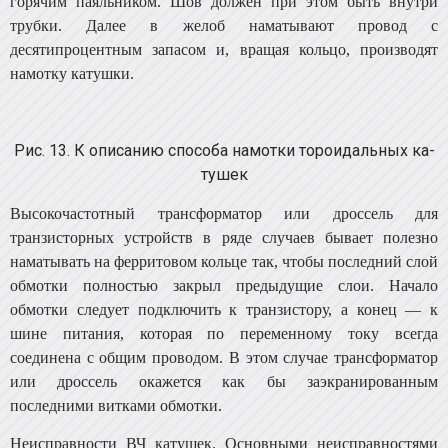
горячим паяльни­ком. Шов должен при этом быть внутри
трубки. Далее в желоб наматывают провод с
десятипроцентным запасом и, вращая кольцо, производят
намотку катушки.
Рис. 13. К описанию способа намотки тороидальных ка­
тушек
Высокочастотный трансформатор или дроссель для
транзисторных устройств в ряде случаев бывает полезно
наматывать на ферритовом кольце так, чтобы последний слой
обмотки полностью закрыл предыдущие слои. На­чало
обмотки следует подключить к транзистору, а ко­нец — к
шине питания, которая по переменному току всегда
соединена с общим проводом. В этом случае тран­сформатор
или дроссель окажется как бы заэкранированным
последними витками обмотки.
Неисправности ВЧ катушек. Основными неисправно­стями