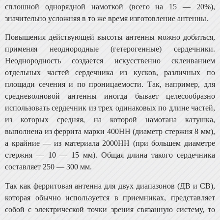
сплошной однорядной намоткой (всего на 15 — 20%),
значительно усложняя в то же время изготовле­ние антенны.
Повышения действующей высоты антенны можно до­биться,
применяя неоднородные (гетерогенные) сердеч­ники.
Неоднородность создается искусственно склеивани­ем
отдельных частей сердечника из кусков, различных по
площади сечения и по проницаемости. Так, например, для
средневолновой антенны иногда бывает целесообраз­но
использовать сердечник из трех одинаковых по длине частей,
из которых средняя, на которой намотана катуш­ка,
выполнена из феррита марки 400НН (диаметр стерж­ня 8 мм),
а крайние — из материала 2000НН (при боль­шем диаметре
стержня — 10 — 15 мм). Общая длина та­кого сердечника
составляет 250 — 300 мм.
Так как ферритовая антенна для двух диапазонов (ДВ и СВ),
которая обычно используется в приемниках, представляет
собой с электрической точки зрения связан­ную систему, то