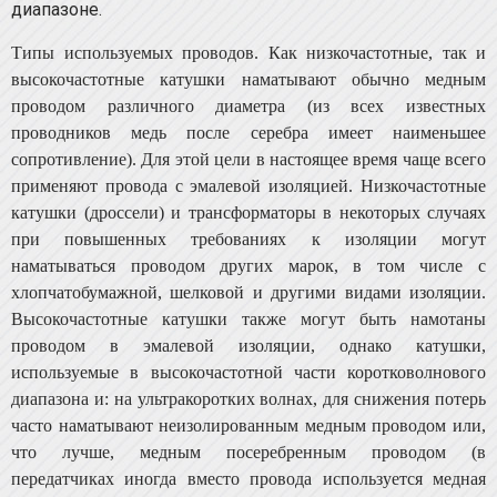
диапазоне.
Типы используемых проводов. Как низкочастотные, так и
высокочастотные катушки наматывают обычно медным
проводом различного диаметра (из всех извест­ных
проводников медь после серебра имеет наименьшее
сопротивление). Для этой цели в настоящее время чаще всего
применяют провода с эмалевой изоляцией. Низко­частотные
катушки (дроссели) и трансформаторы в не­которых случаях
при повышенных требованиях к изоляции могут
наматываться проводом других марок, в том числе с
хлопчатобумажной, шелковой и другими видами изоляции.
Высокочастотные катушки также могут быть намотаны
проводом в эмалевой изоляции, однако катуш­ки,
используемые в высокочастотной части коротковолно­вого
диапазона и: на ультракоротких волнах, для снижения потерь
часто наматывают неизолированным медным проводом или,
что лучше, медным посеребренным прово­дом (в
передатчиках иногда вместо провода использует­ся медная