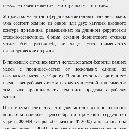
позволяет значительно легче отстраи­ваться от помех.
Устройство магнитной ферритовой антенны очень не сложно.
Она состоит обычно из одной или двух катушек входного
контура приемника, размещенных на длинном ферритовом
стержне-сердечнике. Форма сечения ферритового стержня
может быть различной, но чаще всего применяются
цилиндрические стержни.
В приемных антеннах могут использоваться ферриты разных
марок с проницаемостью от нескольких единиц до
нескольких тысяч гаусс/эрстед. Проницаемость ферри­та и его
предельная рабочая частота находятся в тесной зависимости:
чем выше проницаемость, тем ниже пре­дельная рабочая
частота.
Практически считается, что для антенн длинноволно­вого
диапазона наиболее целесообразно применять сер­дечники
марки 2000НН (старое обозначение Ф-2000), а для диапазона
средних волн — 400НН (цифры в мар­ке указывают величину