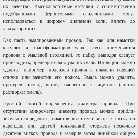
их качество. Высокочастотные катушки с соответ­ственно
подобранными ферритовыми сердечниками могут
использоваться в широком диапазоне волн, вплоть до
ультракоротких.
Как паять эмалированный провод. Так как для на­мотки
катушек и трансформаторов чаще всего применя­ются
провода с эмалевой изоляцией, то пайку выводов следует
производить, предварительно удалив эмаль. Изо­ляцию можно
удалить, например, подержав провод в пламени горящей
спички или зачистив его ножом. Эмаль можно удалить,
протерев провод ватой, смоченной в аце­тоне (ацетон
растворяет эмаль).
Простой способ определения диаметра провода. При
отсутствии микрометра диаметр провода можно прибли­
зительно определить, намотав вплотную виток к витку на
карандаш или другой подходящий стержень несколько
десятков витков провода и замерив затем линейкой об­щую