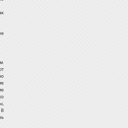
ак
ее
м.
от
но
ие
ие
ко
ы,
 В
нь