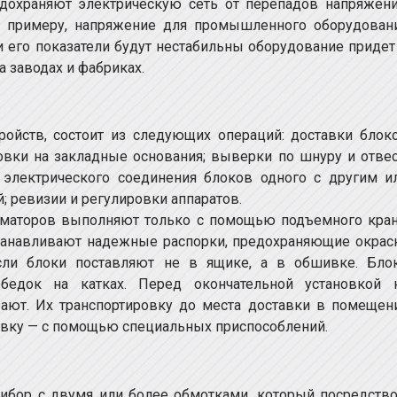
едохраняют электрическую сеть от перепадов напряжени
К примеру, напряжение для промышленного оборудован
 его показатели будут нестабильны оборудование придет
 заводах и фабриках.
ройств, состоит из следующих операций: доставки блок
новки на закладные основания; выверки по шнуру и отвес
; электрического соединения блоков одного с другим и
 ревизии и регулировки аппаратов.
рматоров выполняют только с помощью подъемного кран
устанавливают надежные распорки, предохраняющие окрас
сли блоки поставляют не в ящике, а в обшивке. Бло
док на катках. Перед окончательной установкой 
ют. Их транспортировку до места доставки в помещен
новку — с помощью специальных приспособлений.
ибор с двумя или более обмотками, который посредств