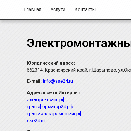
Главная
Услуги
Контакты
Электромонтажны
Юридический адрес:
662314, Красноярский край, г.Шарыпово, ул.Ок
E-mail:
Info@sse24.ru
Адрес в сети Интернет:
электро-транс.рф
трансформатор24.рф
транс-электромонтаж.рф
sse24.ru