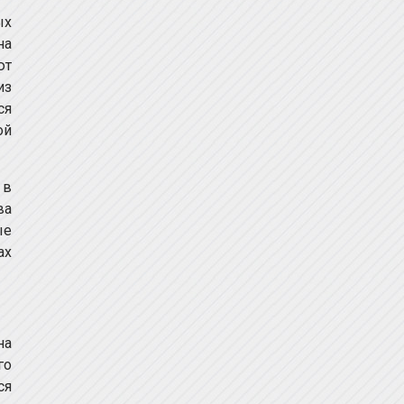
ых
на
ют
из
ся
ой
 в
ва
ые
ах
на
го
ся