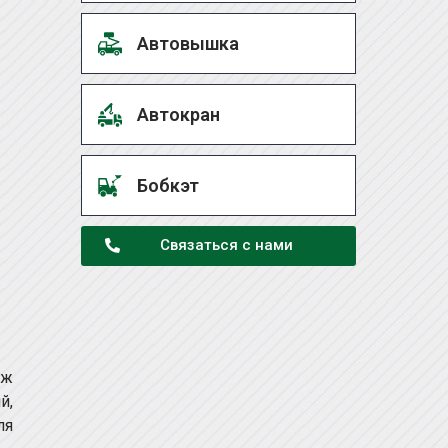
Автовышка
Автокран
Бобкэт
Связаться с нами
аж
й,
ля