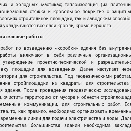
ячих и холодных мастиках; теплоизоляция (из плиточны
равнивающая стяжка и кровельное покрытие с защитн
словиях строительной площадки, так и заводским способо
я укладываются все слои кровли, кроме верхнего.
роительные работы
работ по возведению «коробки» здания без внутренн
е работы включают в себя различные организационн
 утверждение проектно-технической и разрешительн
овку площадки для возведения. Далее наступает чер
рритории для строительства. Под геодезическими работа
иение стройплощадки на квадраты для строительства
 здания. После проведения геодезических исследован
, очистить территорию от мусора и обнести стройплощад
еменные коммуникации, для строительных работ. Ес
тва, то, как правило, необходимо организовать временн
 временные линии для подачи электричества и воды. Дал
роительства большинства зданий необходима заклад