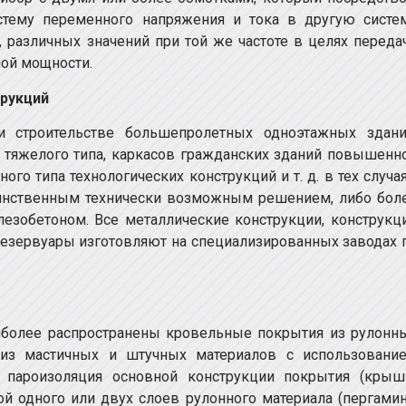
стему переменного напряжения и тока в другую систе
, различных значений при той же частоте в целях переда
мой мощности.
рукций
и строительстве большепролетных одноэтажных здани
тяжелого типа, каркасов гражданских зданий повышенн
ого типа технологических конструкций и т. д. в тех случая
динственным технически возможным решением, либо бол
зобетоном. Все металлические конструкции, конструкц
езервуары изготовляют на специализированных заводах 
аиболее распространены кровельные покрытия из рулонн
 из мастичных и штучных материалов с использовани
: пароизоляция основной конструкции покрытия (крыш
й одного или двух слоев рулонного материала (пергамин