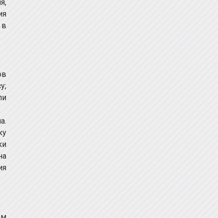
я,
ия
 в
ов
у;
ли
а.
ку
ки
на
ия
ом