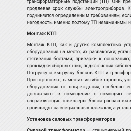
трансформаторные подстанции (ТП). Они пр
продлевая срок службы электроприборов. 
подчиняется определенным требованиям, если
негодность, именно поэтому ТП незаменимы на
Монтаж КТП
Монтаж КТП, как и других комплектных уст
оборудования на место; их распаковки; уста
стягивания болтами; приварки к основанию
прокладки сборных шин; подключения кабелей;
Погрузку и выгрузку блоков КТП и трансфо
При строповке, в местах изгибов стропов, 
оборудования от повреждения, особенно е
доставляют в помещение с помощью лебе
направляющие швеллеры блоки распаковыва
производят на специальных тележках, а уста
Установка силовых трансформаторов
Силовой трансформатор
— стационарный пр