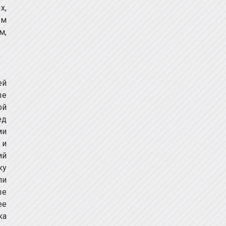
х,
ым
м,
ей
ые
ой
ед
ми
 и
ий
ку
ли
ые
ее
ка