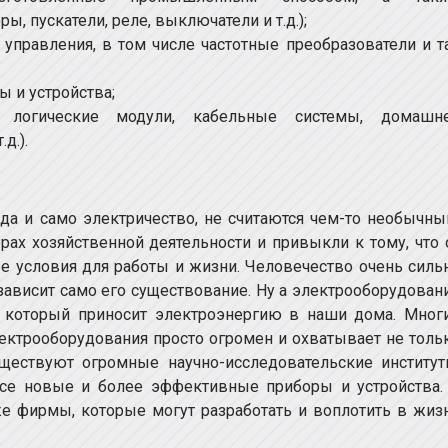
, пускатели, реле, выключатели и т.д.);
правления, в том числе частотные преобразователи и т
 и устройства;
, логические модули, кабельные системы, домашн
д.).
да и само электричество, не считаются чем-то необычны
ах хозяйственной деятельности и привыкли к тому, что 
е условия для работы и жизни. Человечество очень силь
 зависит само его существование. Ну а электрооборудован
, который приносит электроэнергию в наши дома. Мног
ектрооборудования просто огромен и охватывает не толь
уществуют огромные научно-исследовательские институт
все новые и более эффективные приборы и устройства.
е фирмы, которые могут разработать и воплотить в жиз