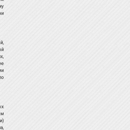
му
чи
й,
ой
х,
ее
ии
по
ых
ем
и)
а,