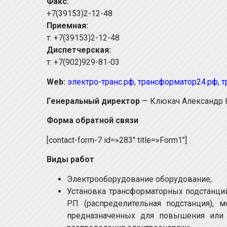
Факс:
+7(39153)2-12-48
Приемная:
т: +7(39153)2-12-48
Диспетчерская:
т: +7(902)929-81-03
Web:
электро-транс.рф
,
трансформатор24.рф
,
т
Генеральный директор
— Клюкач Александр 
Форма обратной связи
[contact-form-7 id=»283″ title=»Form1″]
Виды работ
Электрооборудование оборудование;
Установка трансформаторных подстанций
РП (распределительная подстанция), м
предназначенных для повышения или 