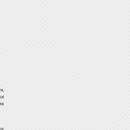
н,
ки
из
же